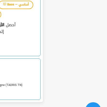
Base — أساسي
أحصل
الأ
إت