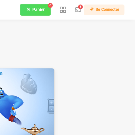
0
5
Panier
Se Connecter