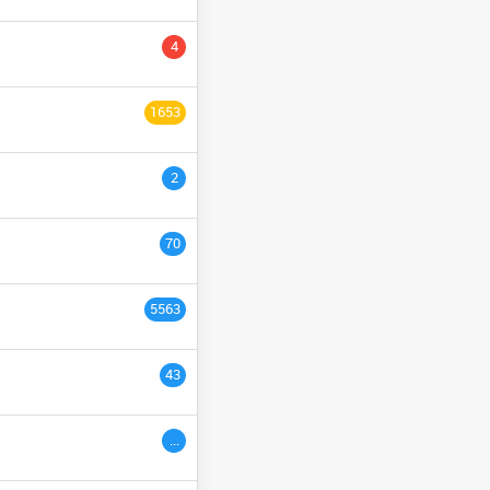
YCLE PRÉPARATOIRE
4
NGÉNIEURS
السنة التاسع
1653
ULTURE
السنة الثانية
2
السنة الخامسة
السنة الثالث
70
السنة السادس
5563
ème
3
années
43
ac étranger
السنة التاسعة
...