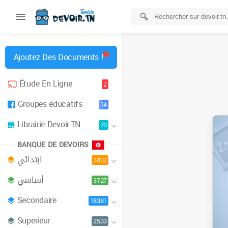
Ajoutez Des Documents !
Étude En Ligne
2
Groupes éducatifs
14
Librairie Devoir.TN
70
BANQUE DE DEVOIRS
ابتدائي
3432
أساسي
3727
Secondaire
18381
Superieur
2533