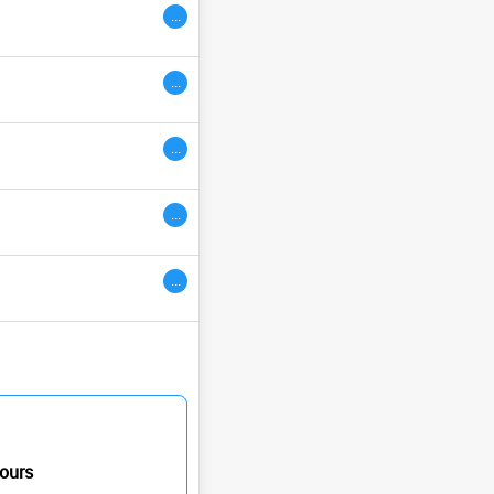
...
ivres
...
...
...
...
ours