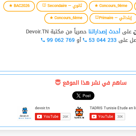
BAC2026
Secondaire — ثانوي
Concours_9ème
Concours_6ème
Primaire — إبتدائي
ن
على
أحدث إصداراتنا
حصرياً من مكتبة Devoir.TN
99 062 769
أو
53 044 233
صل على
ساهم في نشر هذا الموقع 😇