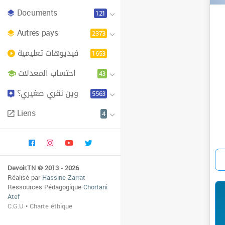
Documents
121
Autres pays
2373
فيديوهات تعليمية
1653
احتساب المعدلات
43
وين نقري صغيري؟
5563
Liens
4
Devoir.TN © 2013 - 2026
.
Réalisé par
Hassine Zarrat
Ressources Pédagogique
Chortani
Atef
C.G.U
•
Charte éthique