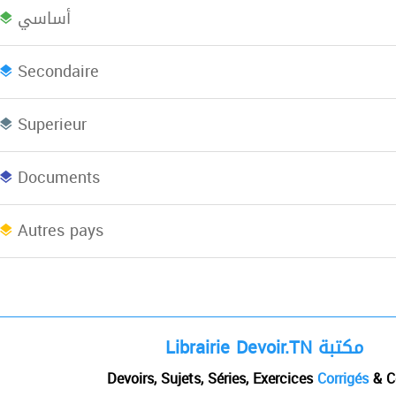
أساسي
Bac plus 2
Licence
L
Secondaire
Superieur
Concours
EBooks
Documents
Afrique du Nord
Autres pays
Librairie Devoir.TN مكتبة
Devoirs, Sujets, Séries, Exercices
Corrigés
& C