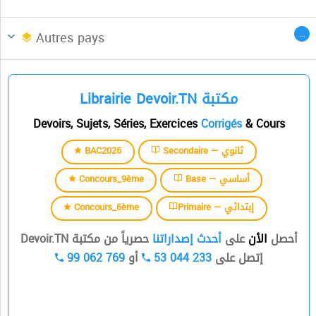
السنة الثانية
Afrique du Nord
CENTRES DES LANGUES
...
Autres pays
السنة الثالثة
Librairie Devoir.TN مكتبة
السنة الرابعة
Devoirs, Sujets, Séries, Exercices
Corrigés
& Cours
السنة الخامسة
BAC2026
Secondaire — ثانوي
السنة السادسة
Concours_9ème
Base — أساسي
Concours_6ème
Primaire — إبتدائي
أحصل
الأن
على
أحدث إصداراتنا
حصرياً من مكتبة Devoir.TN
99 062 769
أو
53 044 233
إتصل على