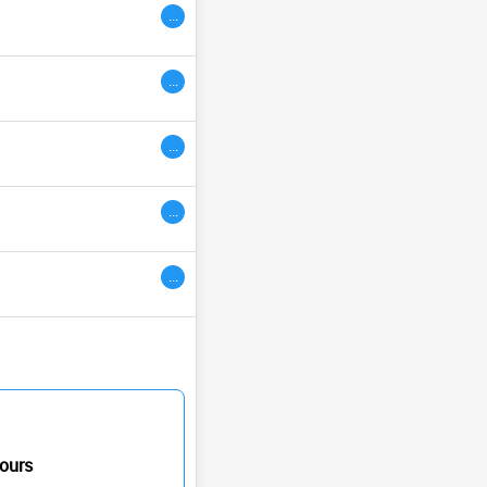
...
ivres
...
...
...
...
ours