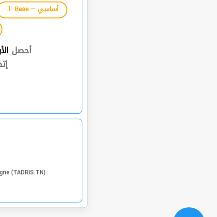
Base — أساسي
أحصل
الأ
إت