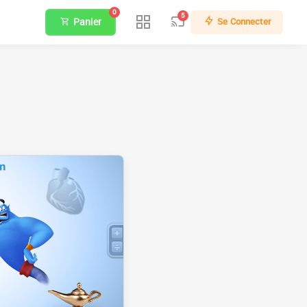
0
5
Panier
Se Connecter