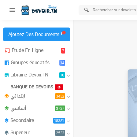
Ajoutez Des Documents !
Étude En Ligne
7
Groupes éducatifs
14
Librairie Devoir.TN
70
BANQUE DE DEVOIRS
ابتدائي
3432
أساسي
3727
Secondaire
18381
Superieur
2533