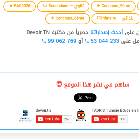
BAC2026
Secondaire — ثانوي
Concours_9ème
Concours_6ème
Primaire — إبتدائي
ن
على
أحدث إصداراتنا
حصرياً من مكتبة Devoir.TN
99 062 769
أو
53 044 233
صل على
ساهم في نشر هذا الموقع 😇