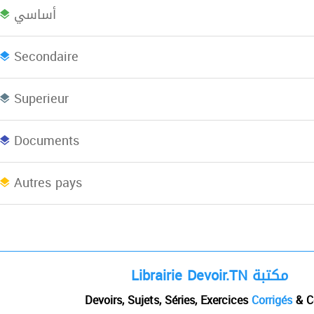
أساسي
Bac plus 2
Licence
L
Secondaire
Superieur
Concours
EBooks
Documents
Afrique du Nord
Autres pays
Librairie Devoir.TN مكتبة
Devoirs, Sujets, Séries, Exercices
Corrigés
& C