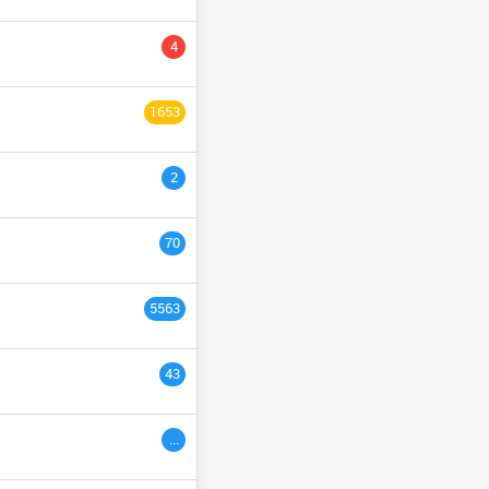
YCLE PRÉPARATOIRE
4
NGÉNIEURS
السنة التاسع
1653
ULTURE
السنة الثانية
2
السنة الخامسة
السنة الثالث
70
السنة السادس
5563
ème
3
années
43
ac étranger
السنة التاسعة
...