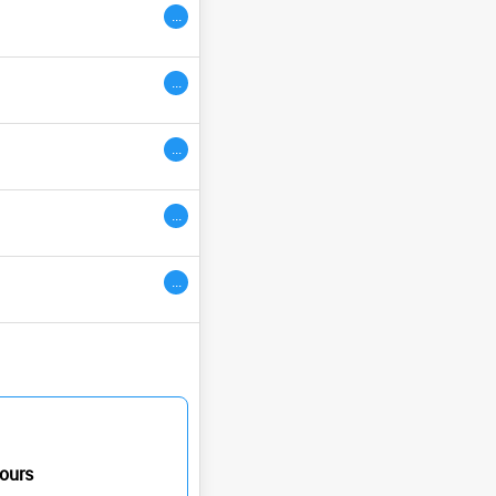
...
ivres
...
...
...
...
ours