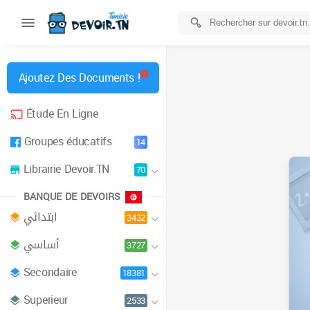
Ajoutez Des Documents !
Étude En Ligne
Groupes éducatifs
14
Librairie Devoir.TN
70
BANQUE DE DEVOIRS
ابتدائي
3432
أساسي
3727
Secondaire
18381
Superieur
2533