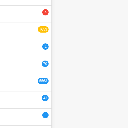
YCLE PRÉPARATOIRE
4
NGÉNIEURS
السنة التاسع
1653
ULTURE
السنة الثانية
2
السنة الخامسة
السنة الثالث
70
السنة السادس
5563
ème
3
années
43
ac étranger
السنة التاسعة
...