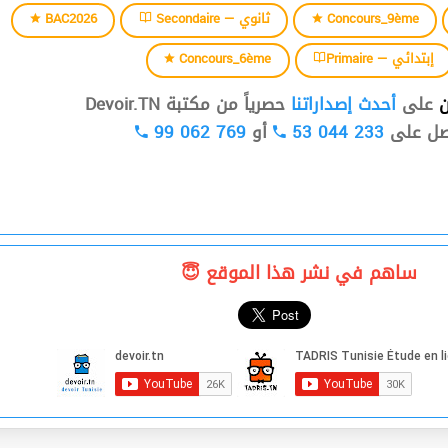
BAC2026
Secondaire — ثانوي
Concours_9ème
Concours_6ème
Primaire — إبتدائي
ن
على
أحدث إصداراتنا
حصرياً من مكتبة Devoir.TN
99 062 769
أو
53 044 233
صل على
ساهم في نشر هذا الموقع 😇