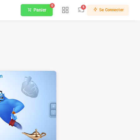
0
5
Panier
Se Connecter