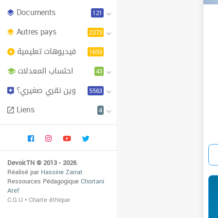
Documents
121
Autres pays
2373
فيديوهات تعليمية
1653
احتساب المعدلات
43
وين نقري صغيري؟
5563
Liens
4
Devoir.TN © 2013 - 2026
.
Réalisé par
Hassine Zarrat
Ressources Pédagogique
Chortani
Atef
C.G.U
•
Charte éthique