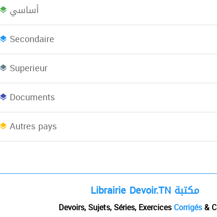
أساسي
Bac plus 2
Licence
L
Secondaire
Superieur
Concours
EBooks
Documents
Afrique du Nord
Autres pays
Librairie Devoir.TN مكتبة
Devoirs, Sujets, Séries, Exercices
Corrigés
& C