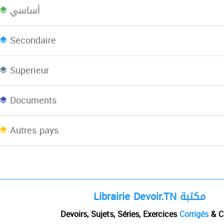
أساسي
Bac plus 2
Licence
L
Secondaire
Superieur
Concours
EBooks
Documents
Afrique du Nord
Autres pays
Librairie Devoir.TN مكتبة
Devoirs, Sujets, Séries, Exercices
Corrigés
& C