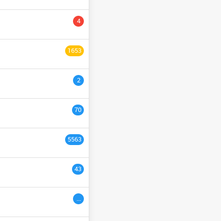
YCLE PRÉPARATOIRE
4
NGÉNIEURS
السنة التاسع
1653
ULTURE
السنة الثانية
2
السنة الخامسة
السنة الثالث
70
السنة السادس
5563
ème
3
années
43
ac étranger
السنة التاسعة
...