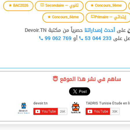
BAC2026
Secondaire — ثانوي
Concours_9ème
Concours_6ème
Primaire — إبتدائي
ن
على
أحدث إصداراتنا
حصرياً من مكتبة Devoir.TN
99 062 769
أو
53 044 233
صل على
ساهم في نشر هذا الموقع 😇