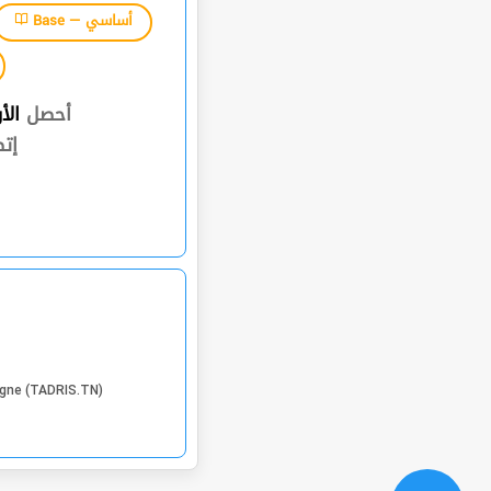
Base — أساسي
أحصل
الأ
إت