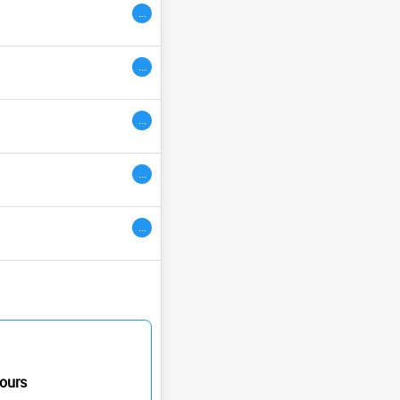
...
ivres
...
...
...
...
ours