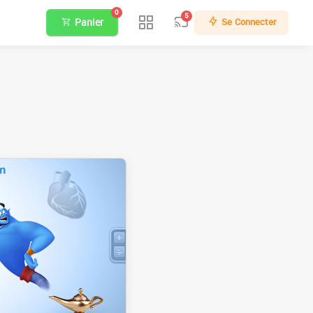
0
5
Panier
Se Connecter