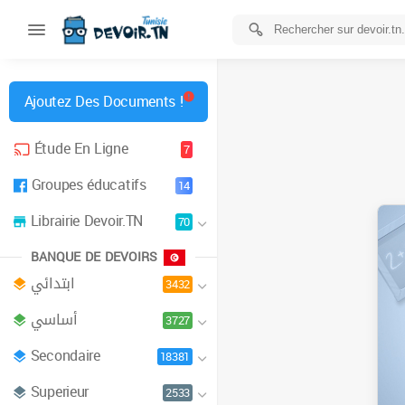
Ajoutez Des Documents !
Étude En Ligne
7
Groupes éducatifs
14
Librairie Devoir.TN
70
BANQUE DE DEVOIRS
ابتدائي
3432
أساسي
3727
Secondaire
18381
Superieur
2533