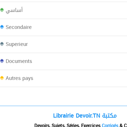
أساسي
Bac plus 2
Licence
L
Secondaire
Superieur
Concours
EBooks
Documents
Afrique du Nord
Autres pays
Librairie Devoir.TN مكتبة
Devoirs, Sujets, Séries, Exercices
Corrigés
& C