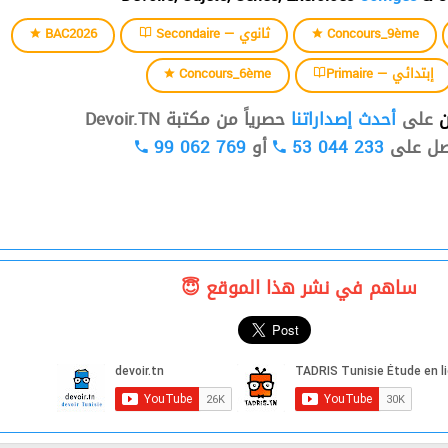
BAC2026
Secondaire — ثانوي
Concours_9ème
Concours_6ème
Primaire — إبتدائي
ن
على
أحدث إصداراتنا
حصرياً من مكتبة Devoir.TN
99 062 769
أو
53 044 233
صل على
ساهم في نشر هذا الموقع 😇