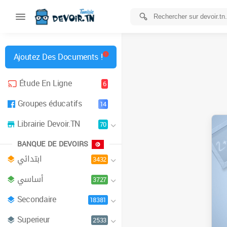
Ajoutez Des Documents !
Étude En Ligne
6
Groupes éducatifs
14
Librairie Devoir.TN
70
BANQUE DE DEVOIRS
ابتدائي
3432
أساسي
3727
Secondaire
18381
Superieur
2533