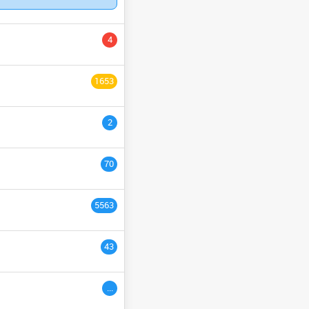
YCLE PRÉPARATOIRE
4
NGÉNIEURS
السنة التاسع
1653
ULTURE
السنة الثانية
2
السنة الخامسة
السنة الثالث
70
السنة السادس
5563
ème
3
années
43
ac étranger
السنة التاسعة
...