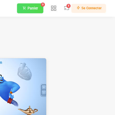
0
5
Panier
Se Connecter