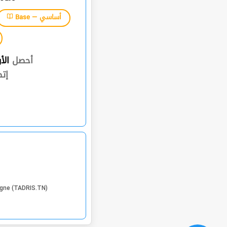
Base — أساسي
أحصل
الأ
إت