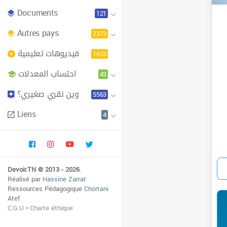
Documents
121
Autres pays
2373
فيديوهات تعليمية
1653
احتساب المعدلات
43
وين نقري صغيري؟
5563
Liens
4
Devoir.TN © 2013 - 2026
.
Réalisé par
Hassine Zarrat
Ressources Pédagogique
Chortani
Atef
C.G.U
•
Charte éthique