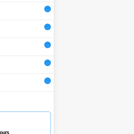
...
ivres
...
...
...
...
ours