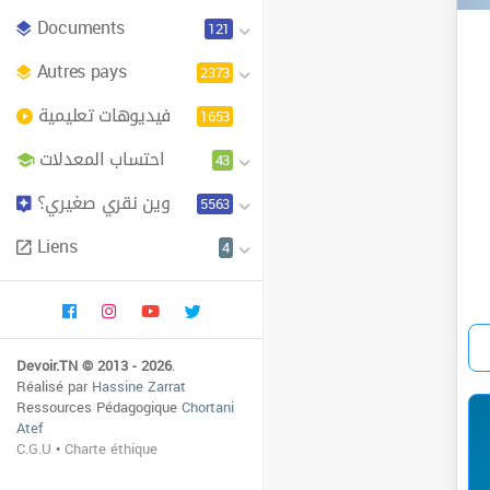
Documents
121
Autres pays
2373
فيديوهات تعليمية
1653
احتساب المعدلات
43
وين نقري صغيري؟
5563
Liens
4
Devoir.TN © 2013 - 2026
.
Réalisé par
Hassine Zarrat
Ressources Pédagogique
Chortani
Atef
C.G.U
•
Charte éthique