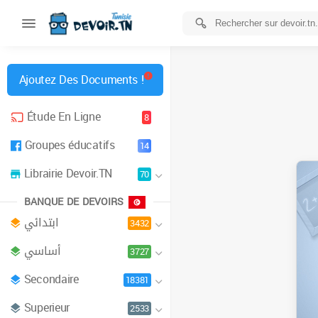
Ajoutez Des Documents !
Étude En Ligne
8
Groupes éducatifs
14
Librairie Devoir.TN
70
BANQUE DE DEVOIRS
ابتدائي
3432
أساسي
3727
Secondaire
18381
Superieur
2533