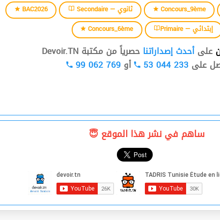
BAC2026
Secondaire — ثانوي
Concours_9ème
Concours_6ème
Primaire — إبتدائي
ن
على
أحدث إصداراتنا
حصرياً من مكتبة Devoir.TN
99 062 769
أو
53 044 233
صل على
ساهم في نشر هذا الموقع 😇