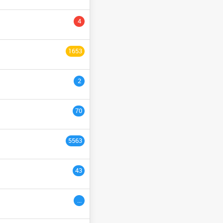
YCLE PRÉPARATOIRE
4
NGÉNIEURS
السنة التاسع
1653
ULTURE
السنة الثانية
2
السنة الخامسة
السنة الثالث
70
السنة السادس
5563
ème
3
années
43
ac étranger
السنة التاسعة
...