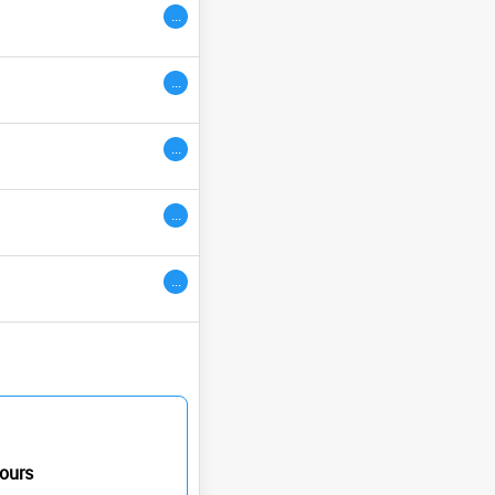
...
ivres
...
...
...
...
ours