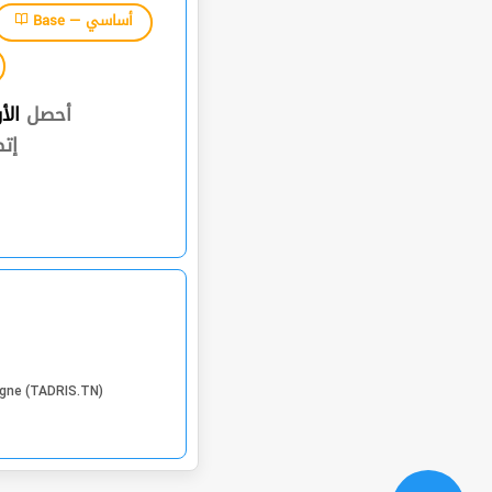
Base — أساسي
أحصل
الأ
إت