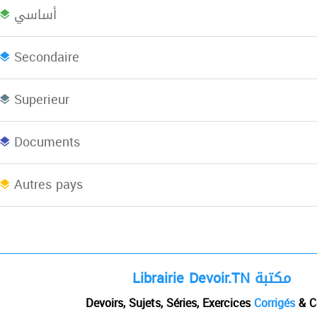
أساسي
Bac plus 2
Licence
L
Secondaire
Superieur
Concours
EBooks
Documents
Afrique du Nord
Autres pays
Librairie Devoir.TN مكتبة
Devoirs, Sujets, Séries, Exercices
Corrigés
& C