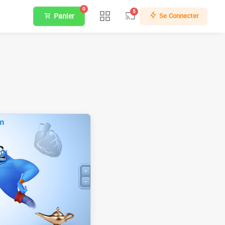
0
5
Panier
Se Connecter