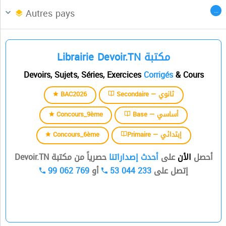
Afrique du Nord
CENTRES DES LANGUES
...
Autres pays
السنة الثالثة
Librairie Devoir.TN مكتبة
السنة الرابعة
Devoirs, Sujets, Séries, Exercices
Corrigés
& Cours
السنة الخامسة
BAC2026
Secondaire — ثانوي
السنة السادسة
Concours_9ème
Base — أساسي
Concours_6ème
Primaire — إبتدائي
أحصل
الأن
على
أحدث إصداراتنا
حصرياً من مكتبة Devoir.TN
99 062 769
أو
53 044 233
إتصل على