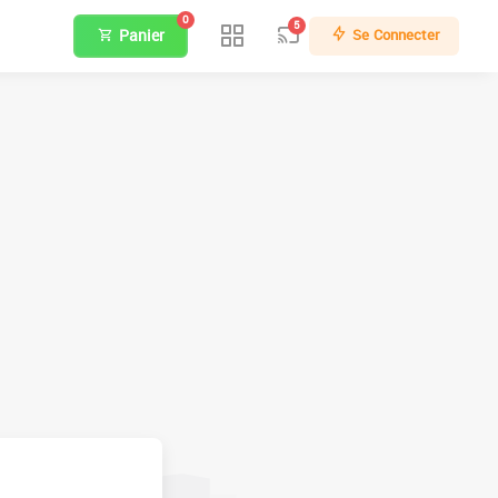
0
5
Panier
Se Connecter