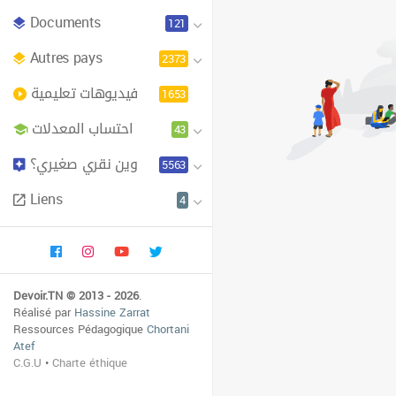
Documents
121
Autres pays
2373
فيديوهات تعليمية
1653
احتساب المعدلات
43
وين نقري صغيري؟
5563
Liens
4
Devoir.TN © 2013 - 2026
.
Réalisé par
Hassine Zarrat
Ressources Pédagogique
Chortani
Atef
C.G.U
•
Charte éthique