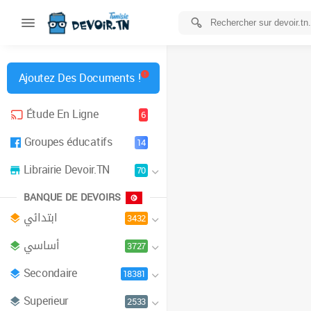
Ajoutez Des Documents !
Étude En Ligne
6
Groupes éducatifs
14
Librairie Devoir.TN
70
BANQUE DE DEVOIRS
ابتدائي
3432
أساسي
3727
Secondaire
18381
Superieur
2533