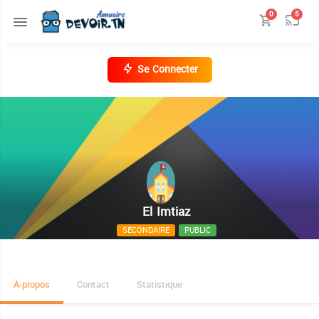
0
5
Se Connecter
El Imtiaz
SECONDAIRE
PUBLIC
rue Abdelaziz Thâalbi
À-propos
Contact
Statistique