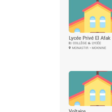
3
Lycée Privé El Afak
COLLÈGE
LYCÉE
MONASTIR
• MOKNINE
2
Voltaire