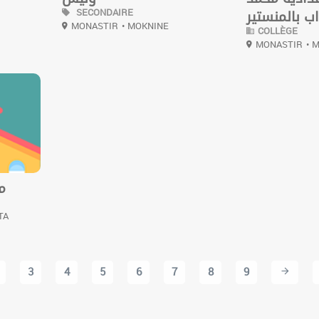
SECONDAIRE
ب بالمنستير
MONASTIR
• MOKNINE
COLLÈGE
MONASTIR
• 
م
TA
3
4
5
6
7
8
9