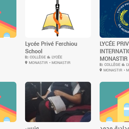
3
3
Lycée Privé Ferchiou
LYCÉE PRI
School
INTERNATI
COLLÈGE
LYCÉE
MONASTIR 
MONASTIR
• MONASTIR
COLLÈGE
L
MONASTIR
• 
0
0
دادية محمد
ونيس