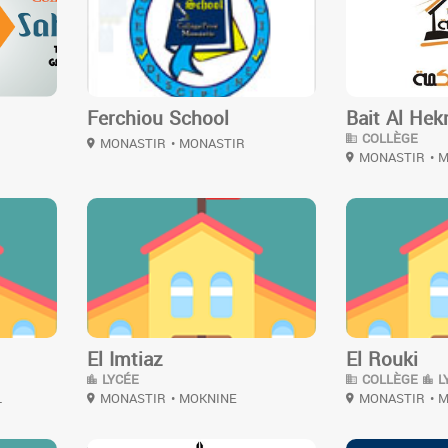
Ferchiou School
Bait Al He
COLLÈGE
MONASTIR
• MONASTIR
MONASTIR
• 
3
3
El Imtiaz
El Rouki
LYCÉE
COLLÈGE
L
L
MONASTIR
• MOKNINE
MONASTIR
• 