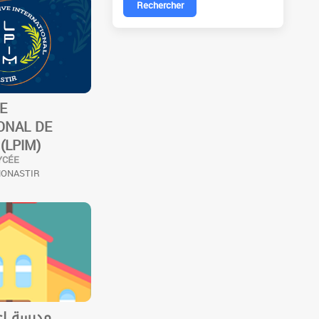
Rechercher
VE
ONAL DE
(LPIM)
YCÉE
MONASTIR
مدرسة إع