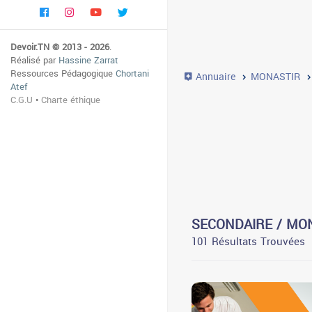
Devoir.TN © 2013 - 2026
.
Réalisé par
Hassine Zarrat
Ressources Pédagogique
Chortani
Annuaire
MONASTIR
Atef
C.G.U
•
Charte éthique
SECONDAIRE / MO
101 Résultats Trouvées
3