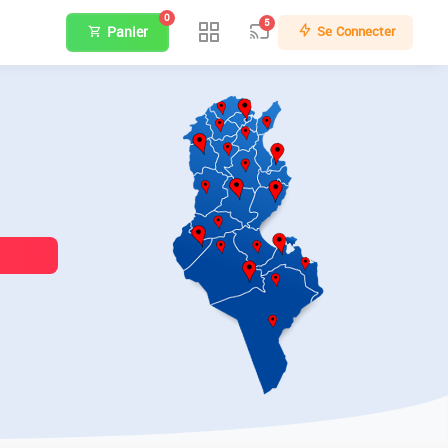
0
5
Panier
Se Connecter