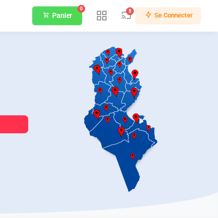
0
5
Panier
Se Connecter