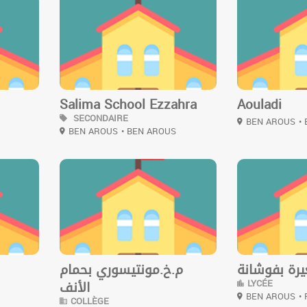
3
2
Salima School Ezzahra
Aouladi
SECONDAIRE
BEN AROUS
•
BEN AROUS
• BEN AROUS
0
0
رة بفوشانة
م.خ.مونتيسوري بحمام
LYCÉE
الأنف
BEN AROUS
•
COLLÈGE