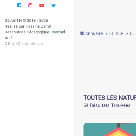
Devoir.TN © 2013 - 2026
.
Réalisé par
Hassine Zarrat
Ressources Pédagogique
Chortani
Annuaire
EL KEF
EL
Atef
C.G.U
•
Charte éthique
TOUTES LES NATUR
64 Résultats Trouvées
0