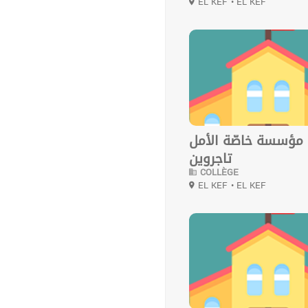
EL KEF
• EL KEF
0
مؤسسة خاصّة الأمل
تاجروين
COLLÈGE
EL KEF
• EL KEF
0