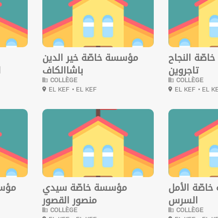
صّة النجاح
مؤسسة خاصّة خير الدين
تاجروين
باشاالكاف
ا
COLLÈGE
COLLÈGE
EL KEF
• EL KEF
EL KEF
• EL K
0
0
اصّة الأمل
مؤسسة خاصّة سيدي
مؤسس
السرس
منصور القصور
COLLÈGE
COLLÈGE