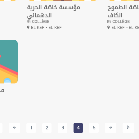
ّة الطموح
مؤسسة خاصّة الحرية
الكاف
الدهماني
COLLÈGE
COLLÈGE
EL KEF
• EL KEF
EL KEF
• EL K
مد
1
2
3
4
5