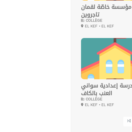
مؤسسة خاصّة لقمان
تاجروين
COLLÈGE
EL KEF
• EL KEF
0
رسة إعدادية سواني
العنب بالكاف
COLLÈGE
EL KEF
• EL KEF