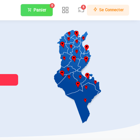
0
5
Panier
Se Connecter