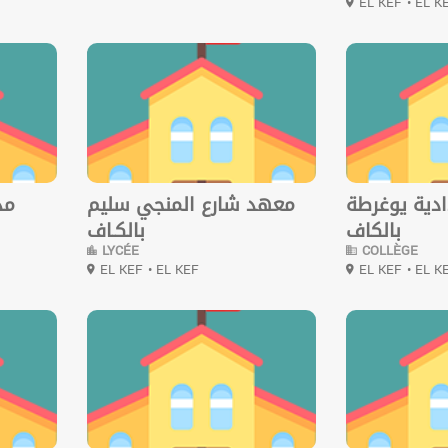
EL KEF
• EL K
0
0
دية يوغرطة
معهد شارع المنجي سليم
مد
بالكاف
بالكـاف
LYCÉE
COLLÈGE
EL KEF
• EL KEF
EL KEF
• EL K
0
0