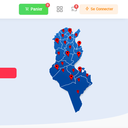
0
5
Panier
Se Connecter