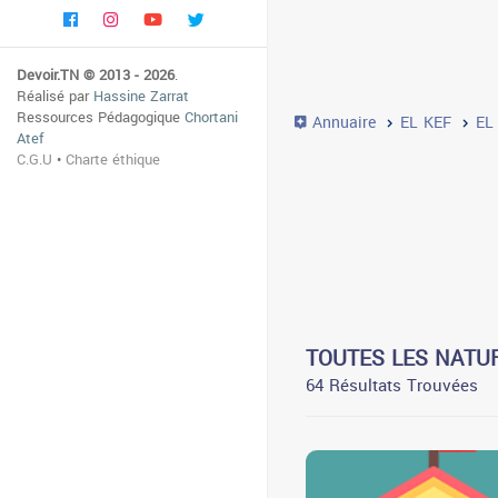
Devoir.TN © 2013 - 2026
.
Réalisé par
Hassine Zarrat
Ressources Pédagogique
Chortani
Annuaire
EL KEF
EL
Atef
C.G.U
•
Charte éthique
TOUTES LES NATUR
64 Résultats Trouvées
0