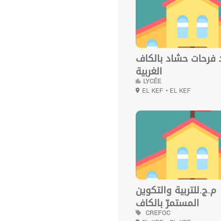
فرحات حشاد بالكاف
الغربية
LYCÉE
EL KEF
• EL KEF
0
م.ج.للتربية والتكوين
المستمرّ بالكاف
CREFOC