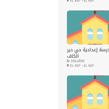
EL KEF
• EL KEF
0
رسة إعدادية حي دير
الكاف
COLLÈGE
EL KEF
• EL KEF
0