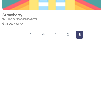
Strawberry
JARDINS-D'ENFANTS
SFAX
• SFAX
1
2
3