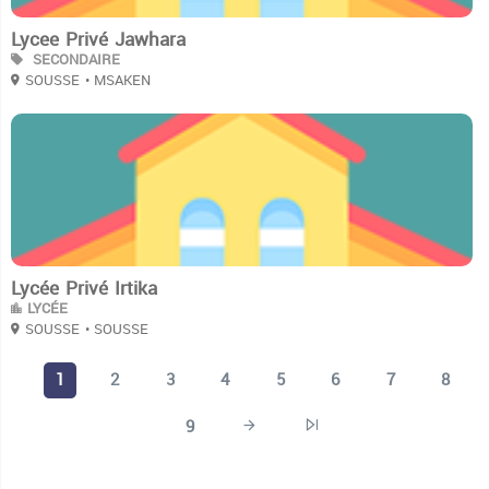
Lycee Privé Jawhara
SECONDAIRE
SOUSSE
• MSAKEN
3
Lycée Privé Irtika
LYCÉE
SOUSSE
• SOUSSE
1
2
3
4
5
6
7
8
9