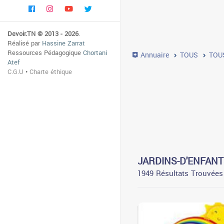
Devoir.TN © 2013 - 2026
.
Réalisé par
Hassine Zarrat
Ressources Pédagogique
Chortani
Annuaire
TOUS
TOU
Atef
C.G.U
•
Charte éthique
JARDINS-D'ENFANT
1949 Résultats Trouvées
3