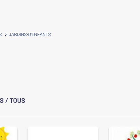
S
JARDINS-D'ENFANTS
S / TOUS
3
3