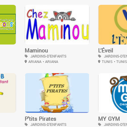
3
3
Maminou
L’Éveil
JARDINS-D'ENFANTS
JARDINS-D'E
ARIANA
• ARIANA
TUNIS
• TUNI
3
3
P'tits Pirates
MY GYM
JARDINS-D'ENFANTS
JARDINS-D'E