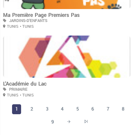
Ma Première Page Premiers Pas
JARDINS-D'ENFANTS
TUNIS
• TUNIS
3
L'Académie du Lac
PRIMAIRE
TUNIS
• TUNIS
1
2
3
4
5
6
7
8
9