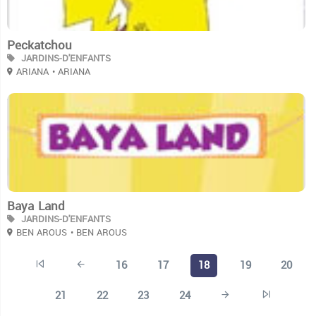
Peckatchou
JARDINS-D'ENFANTS
ARIANA
• ARIANA
3
Baya Land
JARDINS-D'ENFANTS
BEN AROUS
• BEN AROUS
16
17
18
19
20
21
22
23
24