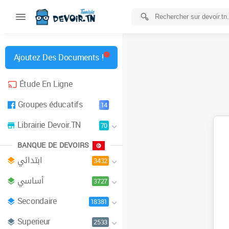
Ajoutez Des Documents !
Étude En Ligne
Groupes éducatifs
14
Librairie Devoir.TN
70
BANQUE DE DEVOIRS
ابتدائي
3432
أساسي
3727
Secondaire
18381
Superieur
2533