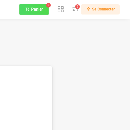
0
5
Panier
Se Connecter