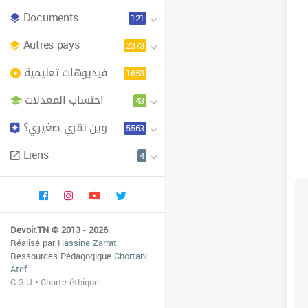
Documents
121
Autres pays
2373
فيديوهات تعليمية
1653
احتساب المعدلات
43
وين نقري صغيري؟
5563
Liens
4
Devoir.TN © 2013 - 2026
.
Réalisé par
Hassine Zarrat
Ressources Pédagogique
Chortani
Atef
C.G.U
•
Charte éthique