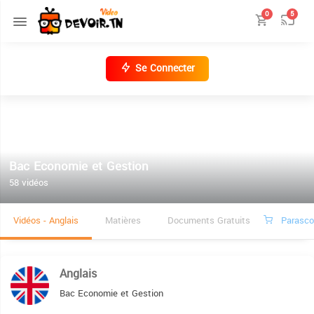
0
5
Se Connecter
Bac Economie et Gestion
58 vidéos
Vidéos - Anglais
Matières
Documents Gratuits
Parascol
Anglais
Bac Economie et Gestion