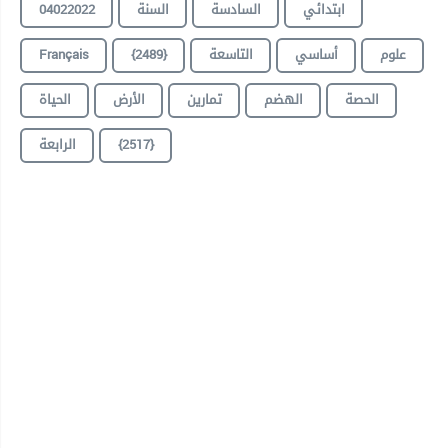
04022022
السنة
السادسة
ابتدائي
Français
{2489}
التاسعة
أساسي
علوم
الحصة
الهضم
تمارين
الأرض
الحياة
الرابعة
{2517}