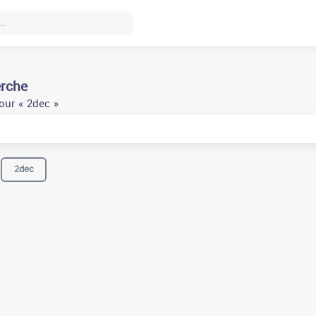
erche
our « 2dec »
2dec