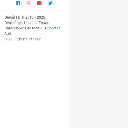
Devoir.TN © 2013 - 2026
.
Réalisé par
Hassine Zarrat
Ressources Pédagogique
Chortani
Atef
C.G.U
•
Charte éthique