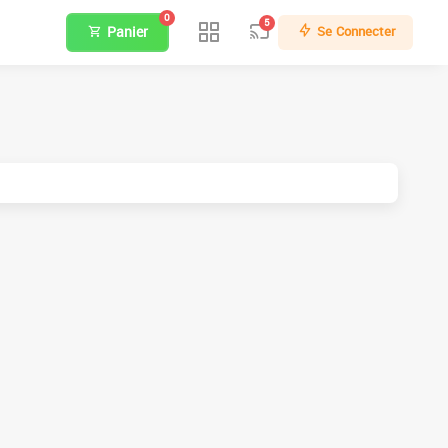
0
5
Panier
Se Connecter