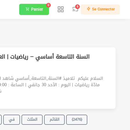
0
5
Panier
Se Connecter
السلام عليكم ‍️ تلاميذ #السنة_التاسعة_أساسي شاهد ا
ش
{2476}
القائم
المثلث
في