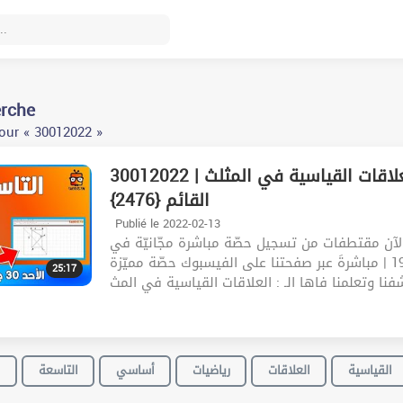
erche
our « 30012022 »
30012022 | السنة التاسعة أساسي – رياضيات | العلاقات القياسية في المثلث
القائم {2476}
Publié le 2022-02-13
لآن مقتطفات من تسجيل حصّة مباشرة مجّانيّة في
مادّة رياضيات | اليوم : الأحد 30 جانفي | الساعة : 19:00 | مباشرةَ عبر صفحتنا على الفيسبوك حصّة مميّزة
25:17
فنا وتعلمنا فاها الـ : العلاقات القياسية في المث
القياسية
العلاقات
رياضيات
أساسي
التاسعة
ا