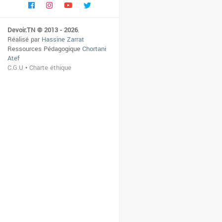
Devoir.TN © 2013 - 2026
.
Réalisé par
Hassine Zarrat
Ressources Pédagogique
Chortani
Atef
C.G.U
•
Charte éthique