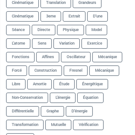
Cinématique
Translation
Grandeurs
Cinématique
3eme
Extrait
D'une
Séance
Directe
Physique
Model
L'atome
Sens
Variation
Exercice
Fonctions
Affines
Oscillateur
Mécanique
Forcé
Construction
Fresnel
Mécanique
Libre
Amortie
Étude
Énergétique
Non-Conservation
L'énergie
Équation
Différentielle
Graphe
D'énergie
Transformation
Mutuelle
Vérification