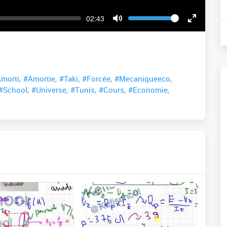
Volume
Current
02:43
time
Toggle
Toggle
Mute
Fullscreen
morti
,
#Amortie
,
#Taki
,
#Forcée
,
#Mecaniqueeco
,
#School
,
#Universe
,
#Tunis
,
#Cours
,
#Economie
,