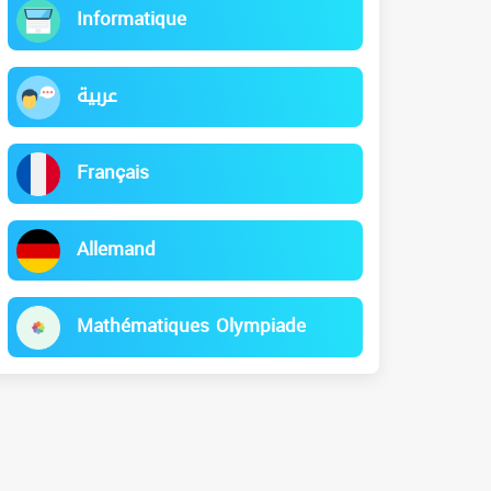
Informatique
عربية
Français
Allemand
Mathématiques Olympiade