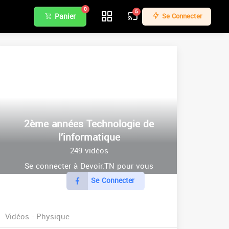
0
5
Panier
Se Connecter
2ème années Technologie de
l’informatique
249 vidéos
Se connecter à Devoir.TN pour vous
Se Connecter
abonner.
Vidéos - Physique