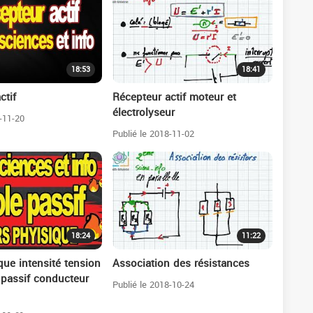
18:53
18:41
ctif
Récepteur actif moteur et
électrolyseur
-11-20
Publié le 2018-11-02
18:24
11:22
que intensité tension
Association des résistances
 passif conducteur
Publié le 2018-10-24