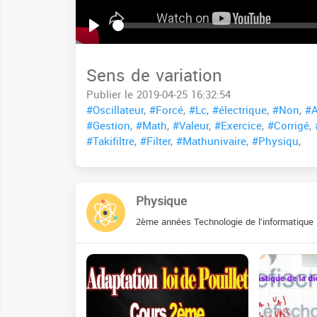
Seek
Play
Sens de variation
Publier le 2019-04-25 16:32:54
#Oscillateur
,
#Forcé
,
#Lc
,
#électrique
,
#Non
,
#A
#Gestion
,
#Math
,
#Valeur
,
#Exercice
,
#Corrigé
,
#Takifiltre
,
#Filter
,
#Mathunivaire
,
#Physiqu
,
Physique
2ème années Technologie de l’informatique