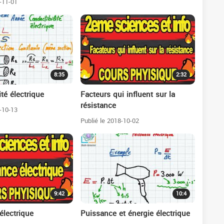
-11-01
8:35
2:32
té électrique
Facteurs qui influent sur la
résistance
-10-13
Publié le 2018-10-02
9:42
10:4
électrique
Puissance et énergie électrique