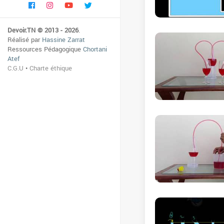
Devoir.TN © 2013 - 2026
.
Réalisé par
Hassine Zarrat
Ressources Pédagogique
Chortani
Atef
C.G.U
•
Charte éthique