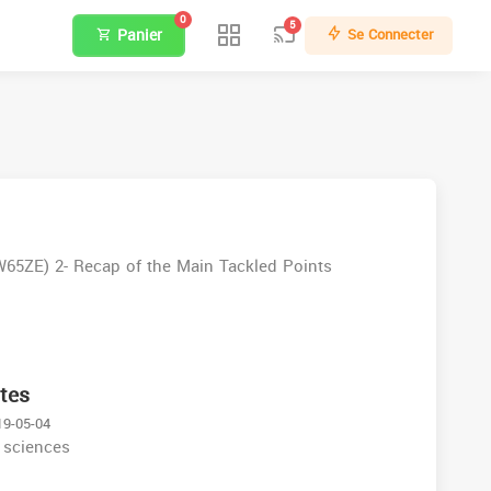
0
5
Panier
Se Connecter
EW65ZE) 2- Recap of the Main Tackled Points
ntes
19-05-04
 sciences