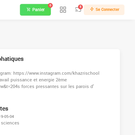
0
5
Panier
Se Connecter
phatiques
agram: https://www.instagram.com/khazrischool
t=204s forces pressantes sur les parois d'
ntes
19-05-04
 sciences