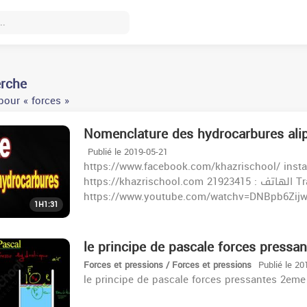
erche
pour « forces »
Nomenclature des hydrocarbures ali
Publié le 2019-05-21
https://www.facebook.com/khazrischool/ inst
https://khazrischool.com الهاتف : 21923415 Travail puissance et energie 2ème
https://www.youtube.com/watchv=DNBpb6Zijww&
1H1:31
le principe de pascale forces pressa
Forces et pressions / Forces et pressions
Publié le 20
le principe de pascale forces pressantes 2eme