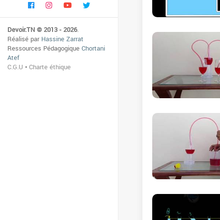
Devoir.TN © 2013 - 2026
.
Réalisé par
Hassine Zarrat
Ressources Pédagogique
Chortani
Atef
C.G.U
•
Charte éthique