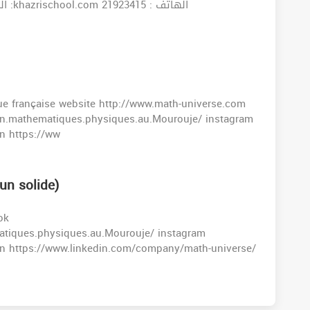
https://www.facebook.com/khazrischool/ الموقع :khazrischool.com الهاتف : 21923415
gue française website http://www.math-universe.com
en.mathematiques.physiques.au.Mourouje/ instagram
n https://ww
un solide)
ok
atiques.physiques.au.Mourouje/ instagram
in https://www.linkedin.com/company/math-universe/