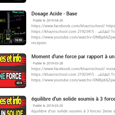
Dosage Acide - Base
Publié le 2019-04-20
https://www.facebook.com/khazrischool/ http
https://khazrischool.com الهاتف : 21923415 Travail puissance et energie 2ème
https://www.youtube.com/watchv=DNBpb6Zijww&
16:50
recepien
Moment d'une force par rapport à un
Publié le 2019-03-28
https://www.facebook.com/khazrischool/ inst
https://khazrischool.com الهاتف : 21923415 Travail puissance et energie 2ème
https://www.youtube.com/watchv=DNBpb6Zijww&
45:9
équilibre d'un solide soumis à 3 forc
Publié le 2019-03-20
équilibre d'un solide soumis à 3 forces 2eme scineces صفحة الفيسبوك