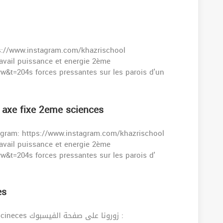
s://www.instagram.com/khazrischool
t=204s forces pressantes sur les parois d'un
 axe fixe 2eme sciences
agram: https://www.instagram.com/khazrischool
t=204s forces pressantes sur les parois d'
es
زورونا على  :