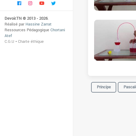
Devoir.TN © 2013 - 2026
.
Réalisé par
Hassine Zarrat
Ressources Pédagogique
Chortani
Atef
C.G.U
•
Charte éthique
Principe
Pascal