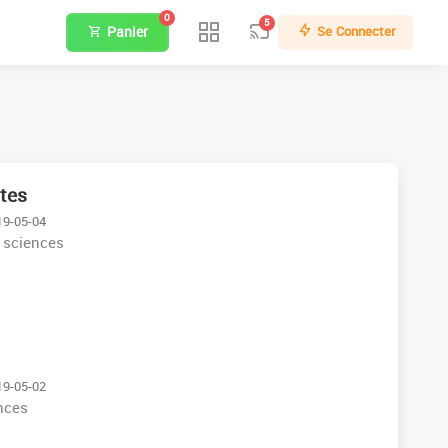
0
5
Panier
Se Connecter
ntes
19-05-04
 sciences
19-05-02
nces