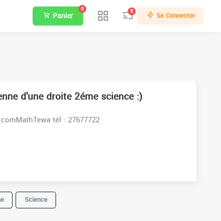
0
5
Panier
Se Connecter
enne d'une droite 2éme science :)
s:www.facebook.comMathTewa tél : 27677722
e
Science