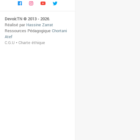
Devoir.TN © 2013 - 2026
.
Réalisé par
Hassine Zarrat
Ressources Pédagogique
Chortani
Atef
C.G.U
•
Charte éthique