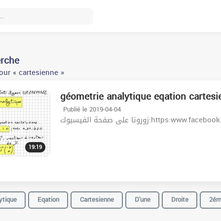
erche
our « cartesienne »
géometrie analytique eqation cartesi
Publié le 2019-04-04
زورونا على صفحة الفيسبوك:http
19:19
ytique
Eqation
Cartesienne
D'une
Droite
2ém