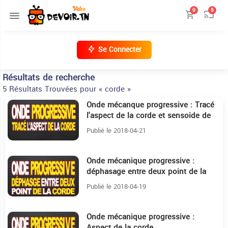
0
5
Se Connecter
Résultats de recherche
5 Résultats Trouvées pour « corde »
Onde mécanque progressive : Tracé
17:2
l'aspect de la corde et sensoide de
mouvement
Publié le 2018-04-21
Onde mécanique progressive :
16:35
déphasage entre deux point de la
corde
Publié le 2018-04-19
Onde mécanique progressive :
15:49
Aspect de la corde