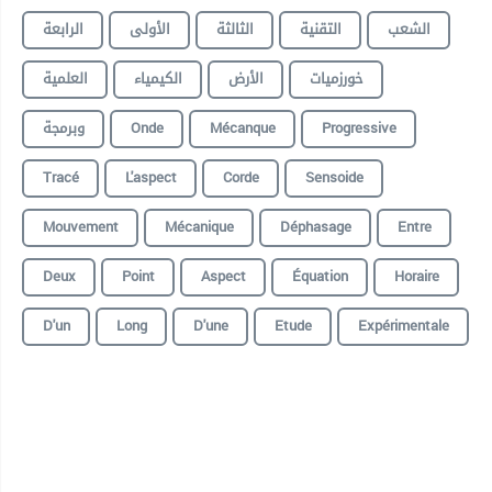
الشعب
التقنية
الثالثة
الأولى
الرابعة
خورزميات
الأرض
الكيمياء
العلمية
وبرمجة
Onde
Mécanque
Progressive
Tracé
L'aspect
Corde
Sensoide
Mouvement
Mécanique
Déphasage
Entre
Deux
Point
Aspect
Équation
Horaire
D'un
Long
D'une
Etude
Expérimentale