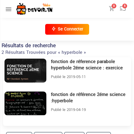
0
5
Se Connecter
Résultats de recherche
2 Résultats Trouvées pour « hyperbole »
fonction de réference parabole
16
hyperbole 2éme science : exercice
corrigé
Publié le 2019-05-11
fonction de référence 2éme science
12:4
:hyperbole
Publié le 2019-04-19