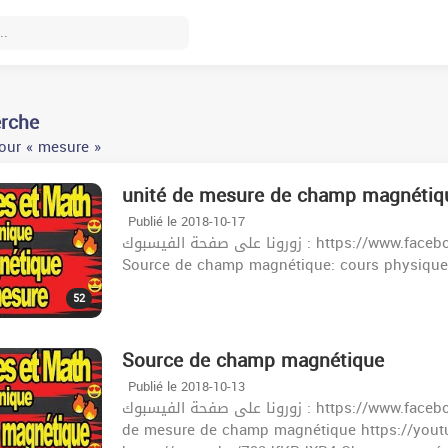
erche
our « mesure »
unité de mesure de champ magnétiq
Publié le 2018-10-17
زورونا على صفحة الفيسبوك : https://www.facebook.com/khazrischool/ الموقع :khazrischool.com
Source de champ magnétique: cours physiqu
52
Source de champ magnétique
Publié le 2018-10-13
زورونا على صفحة الفيسبوك : https://www.facebook.com/khazrischool/ الموقع :khazrischool.com unité
de mesure de champ magnétique https://youtu