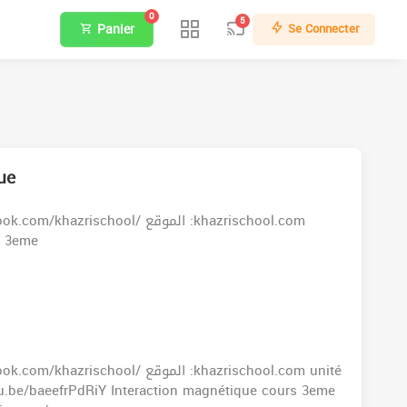
0
5
Panier
Se Connecter
ue
e 3eme
.be/baeefrPdRiY Interaction magnétique cours 3eme