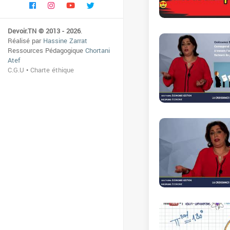
Devoir.TN © 2013 - 2026
.
Réalisé par
Hassine Zarrat
Ressources Pédagogique
Chortani
Atef
C.G.U
•
Charte éthique