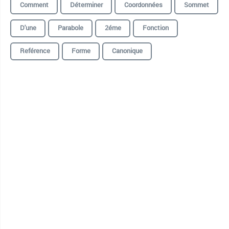
Comment
Déterminer
Coordonnées
Sommet
D'une
Parabole
2éme
Fonction
Reférence
Forme
Canonique