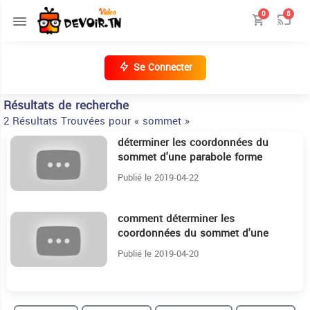
0
5
Se Connecter
Résultats de recherche
2 Résultats Trouvées pour « sommet »
déterminer les coordonnées du
4:50
sommet d'une parabole forme
canonique 2éme sc
Publié le 2019-04-22
comment déterminer les
4:37
coordonnées du sommet d'une
parabole 2éme sc : fonction de
Publié le 2019-04-20
reférence