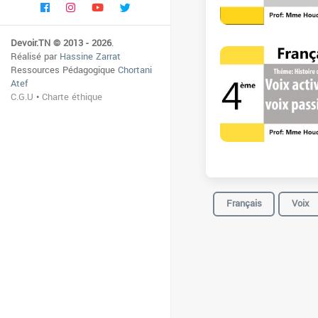
Devoir.TN © 2013 - 2026
.
Réalisé par
Hassine Zarrat
Ressources Pédagogique
Chortani
Atef
C.G.U
•
Charte éthique
Français
Voix