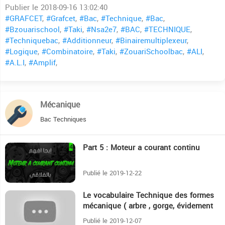
Publier le 2018-09-16 13:02:40
#GRAFCET
,
#Grafcet
,
#Bac
,
#Technique
,
#Bac
,
#Bzouarischool
,
#Taki
,
#Nsa2e7
,
#BAC
,
#TECHNIQUE
,
#Techniquebac
,
#Additionneur
,
#Binairemultiplexeur
,
#Logique
,
#Combinatoire
,
#Taki
,
#ZouariSchoolbac
,
#ALI
,
#A.L.I
,
#Amplif
,
Mécanique
Bac Techniques
Part 5 : Moteur a courant continu
7:25
Publié le 2019-12-22
Le vocabulaire Technique des formes
48
mécanique ( arbre , gorge, évidement
,etc ...)
Publié le 2019-12-07