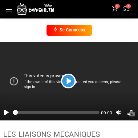
0
5
Se Connecter
Play
Seek
Current
00:00
time
Play
Toggle
Togg
Mute
Full
LES LIAISONS MECANIQUES