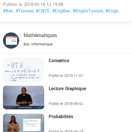
Publier le 2018-05-16 12:19:08
#Bac
,
#Tunisie
,
#CNTE
,
#EngBac
,
#EnglisTunisie
,
#Engli
,
Mathématiques
Bac Informatique
Comatrice
6:23
Publié le 2019-11-01
Lecture Graphique
14:1
Publié le 2018-06-02
Probabilités
14:21
Publié le 2018-05-18