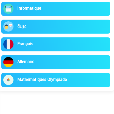
Informatique
عربية
Français
Allemand
Mathématiques Olympiade