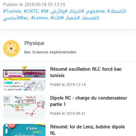
Publier le 2018-05-18 01:13:19
#Tunisie
,
#CNTE
,
,
#والأرض
,
#الحياة
,
#علوم
#9ème
,
,
#التاسعة
#أساسيBac
,
#Lettres
,
#الآدا
,
#شعبة
,
#الفلسفة
,
Physique
Bac Sciences expérimentales
Résumé oscillation RLC forcé bac
19:9
tunisie
Publié le 2019-12-14
Dipole RC - charge du condensateur
36:24
partie 1
Publié le 2019-09-21
Résumé: loi de Lenz, bobine dipole
16:50
RL