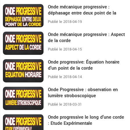
Onde mécanique progressive :
16:35
déphasage entre deux point de la
corde
Publié le 2018-04-19
Onde mécanique progressive : Aspect
15:49
de la corde
Publié le 2018-04-15
Onde progressive: Équation horaire
29:21
d'un point de la corde
Publié le 2018-04-14
Onde Progressive : observation en
18:11
lumière stroboscopique
Publié le 2018-03-31
Onde progressive le long d'une corde
7:29
: Etude Expérimentale