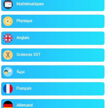
Mathématiques
Physique
Anglais
Sciences SVT
عربية
Français
Allemand