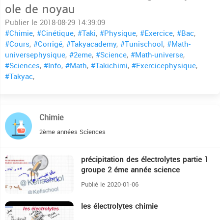
ole de noyau
Publier le 2018-08-29 14:39:09
#Chimie
,
#Cinétique
,
#Taki
,
#Physique
,
#Exercice
,
#Bac
,
#Cours
,
#Corrigé
,
#Takyacademy
,
#Tunischool
,
#Math-
universephysique
,
#2eme
,
#Science
,
#Math-universe
,
#Sciences
,
#Info
,
#Math
,
#Takichimi
,
#Exercicephysique
,
#Takyac
,
Chimie
2ème années Sciences
précipitation des électrolytes partie 1
25:58
groupe 2 éme année science
Publié le 2020-01-06
les électrolytes chimie
38:47