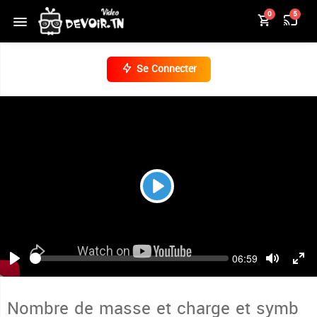
0
5
Se Connecter
Play
Seek
Current
06:59
time
Play
Toggle
Togg
Mute
Full
Nombre de masse et charge et symb