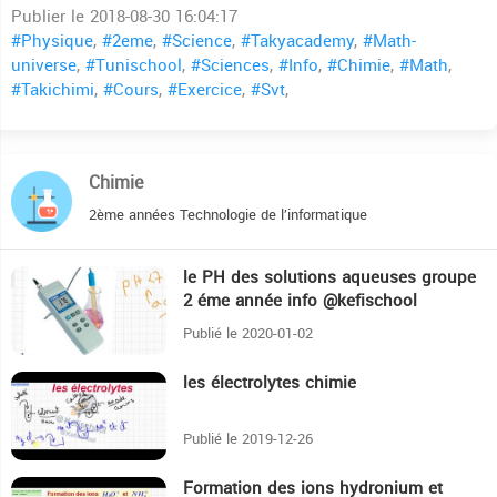
Publier le 2018-08-30 16:04:17
#Physique
,
#2eme
,
#Science
,
#Takyacademy
,
#Math-
universe
,
#Tunischool
,
#Sciences
,
#Info
,
#Chimie
,
#Math
,
#Takichimi
,
#Cours
,
#Exercice
,
#Svt
,
Chimie
2ème années Technologie de l’informatique
le PH des solutions aqueuses groupe
37:4
2 éme année info @kefischool
Publié le 2020-01-02
les électrolytes chimie
38:47
Publié le 2019-12-26
Formation des ions hydronium et
13:19