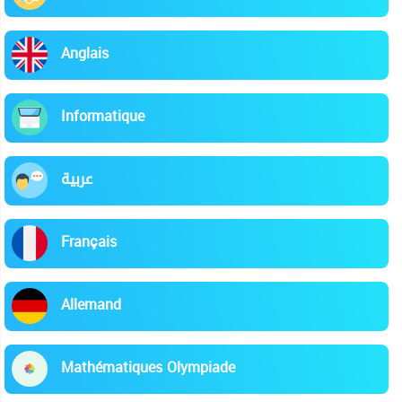
Anglais
Informatique
عربية
Français
Allemand
Mathématiques Olympiade