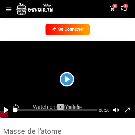
0
5
Se Connecter
Play
Seek
Current
08:58
time
Play
Toggle
Togg
Mute
Full
Masse de l'atome