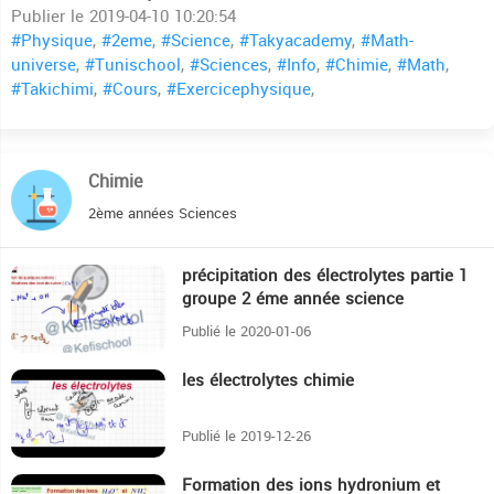
Publier le 2019-04-10 10:20:54
#Physique
,
#2eme
,
#Science
,
#Takyacademy
,
#Math-
universe
,
#Tunischool
,
#Sciences
,
#Info
,
#Chimie
,
#Math
,
#Takichimi
,
#Cours
,
#Exercicephysique
,
Chimie
2ème années Sciences
précipitation des électrolytes partie 1
25:58
groupe 2 éme année science
Publié le 2020-01-06
les électrolytes chimie
38:47
Publié le 2019-12-26
Formation des ions hydronium et
13:19