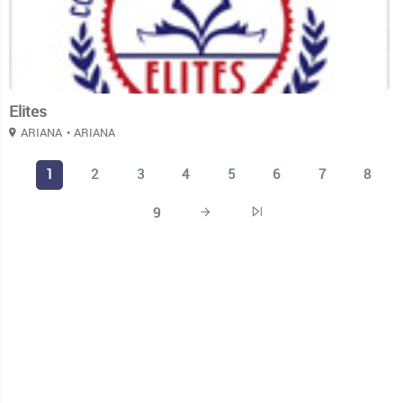
Elites
ARIANA
• ARIANA
1
2
3
4
5
6
7
8
9