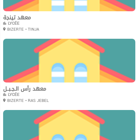
معهد تينجة
LYCÉE
BIZERTE
• TINJA
0
معهد رأس الـجـبــل
LYCÉE
BIZERTE
• RAS JEBEL
0