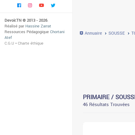
Devoir.TN © 2013 - 2026
.
Réalisé par
Hassine Zarrat
Ressources Pédagogique
Chortani
Annuaire
SOUSSE
T
Atef
C.G.U
•
Charte éthique
PRIMAIRE / SOUSS
46 Résultats Trouvées
3