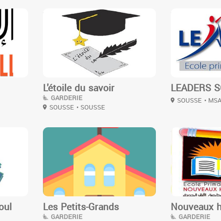
3
3
L'étoile du savoir
LEADERS 
GARDERIE
SOUSSE
• MS
SOUSSE
• SOUSSE
3
3
oul
Les Petits-Grands
Nouveaux h
GARDERIE
GARDERIE