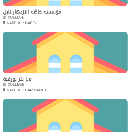
مؤسسة خاصّة الازدهار نابل
COLLÈGE
NABEUL
• NABEUL
0
م.إ بئر بورقبة
COLLÈGE
NABEUL
• HAMMAMET
0