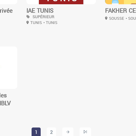
rivée
IAE TUNIS
FAKHER C
SUPÉRIEUR
SOUSSE
• SO
TUNIS
• TUNIS
des
IBLV
1
2