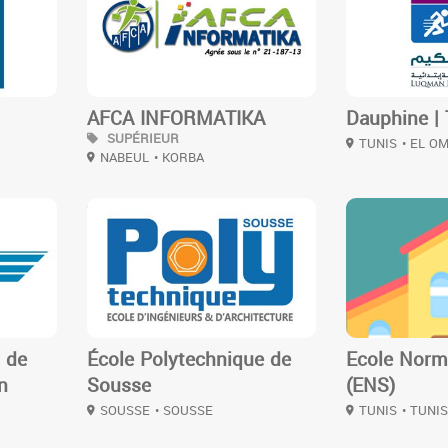
AFCA INFORMATIKA
Dauphine | 
SUPÉRIEUR
TUNIS
• EL O
NABEUL
• KORBA
3
3
l de
École Polytechnique de
Ecole Norm
n
Sousse
(ENS)
SOUSSE
• SOUSSE
TUNIS
• TUNI