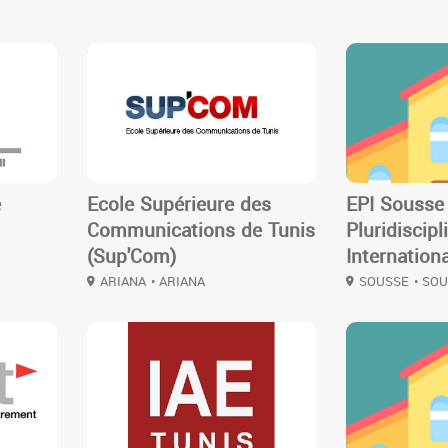
3
3
e
Ecole Supérieure des
EPI Sousse 
Communications de Tunis
Pluridiscipl
(Sup'Com)
Internation
ARIANA
• ARIANA
SOUSSE
• SO
3
3