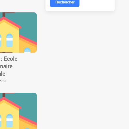
Rechercher
: Ecole
inaire
ale
USSE