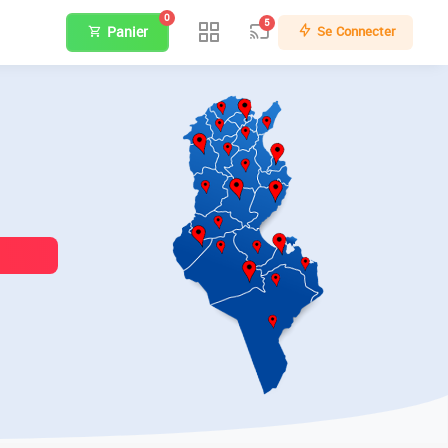
0
5
Panier
Se Connecter