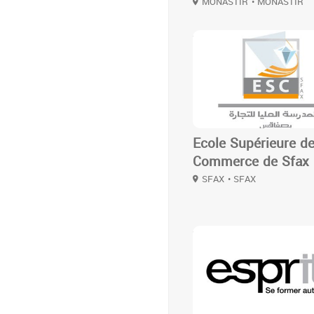
MONASTIR
• MONASTIR
3
Ecole Supérieure d
Commerce de Sfax
SFAX
• SFAX
3