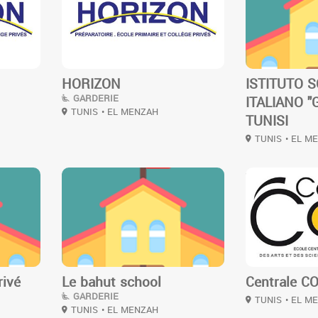
HORIZON
ISTITUTO 
GARDERIE
ITALIANO "G
TUNIS
• EL MENZAH
TUNISI
TUNIS
• EL M
3
3
rivé
Le bahut school
Centrale C
GARDERIE
TUNIS
• EL M
TUNIS
• EL MENZAH